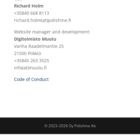
Richard Holm
+35840 668 8113
richard.holm(at)polishine.fi
Website manager and development:
Digitoimisto Muutu
Vanha Raadelmantie 25
21500 Piikkiö
+35845 263 3525
info(at)muutu.fi
Code of Conduct
© 2023–2026 Oy Polishine Ab